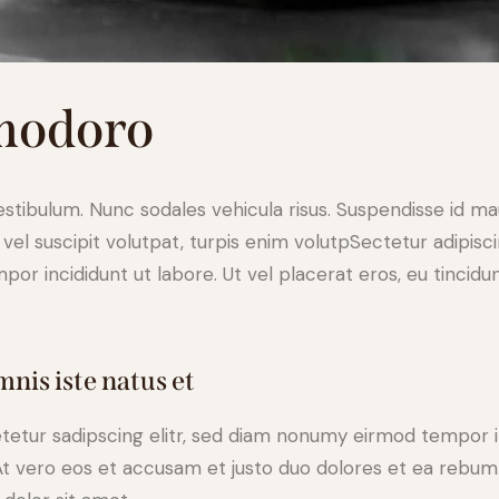
modoro
vestibulum. Nunc sodales vehicula risus. Suspendisse id mau
e vel suscipit volutpat, turpis enim volutpSectetur adipisc
por incididunt ut labore. Ut vel placerat eros, eu tincidunt
mnis iste natus et
tetur sadipscing elitr, sed diam nonumy eirmod tempor i
At vero eos et accusam et justo duo dolores et ea rebum.