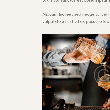
takimata sanctus est Lorem ipsum 
Aliquam laoreet sed neque ac vehic
vulputate at est vitae, posuere lobo