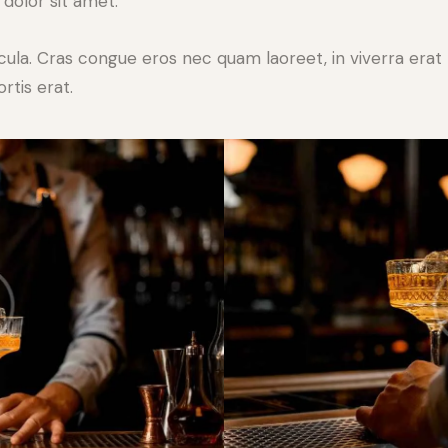
dolor sit amet.
ula. Cras congue eros nec quam laoreet, in viverra erat 
rtis erat.