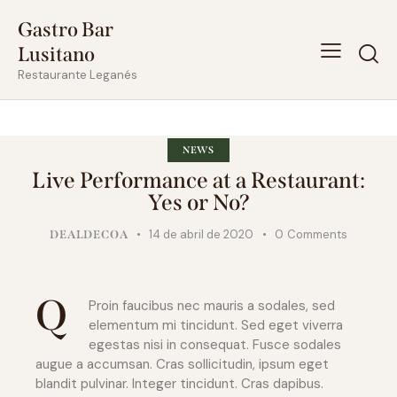
Gastro Bar
Lusitano
Restaurante Leganés
NEWS
Live Performance at a Restaurant:
Yes or No?
14 de abril de 2020
0
Comments
DEALDECOA
Q
Proin faucibus nec mauris a sodales, sed
elementum mi tincidunt. Sed eget viverra
egestas nisi in consequat. Fusce sodales
augue a accumsan. Cras sollicitudin, ipsum eget
blandit pulvinar. Integer tincidunt. Cras dapibus.