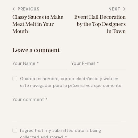
Navegación
PREVIOUS
NEXT
Classy Sauces to Make
Event Hall Decoration
de
Meat Melt in Your
by the Top Designers
entradas
Mouth
in Town
Leave a comment
Guarda mi nombre, correo electrónico y web en
este navegador para la próxima vez que comente.
I agree that my submitted data is being
collected and stored
.
*